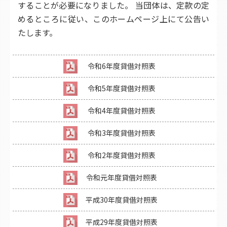
することが必要になりました。 当団体は、定款の定
めるところに従い、このホームページ上にて公告い
たします。
令和6年度貸借対照表
令和5年度貸借対照表
令和4年度貸借対照表
令和3年度貸借対照表
令和2年度貸借対照表
令和元年度貸借対照表
平成30年度貸借対照表
平成29年度貸借対照表