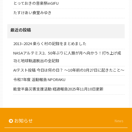
とっておきの音楽祭inGIFU
たすけあい食堂みゆき
最近の投稿
2013–2024 楽らく村の記録をまとめました
NASAアルテミス2、50年ぶりに人類が月へ向かう！打ち上げ成
功と地球軌道脱出の全記録
AIテスト投稿 今日は何の日？ 〜10年前の3月27日に起きたこと〜
令和7年度 活動報告 NPORAKU
能登半島災害支援活動 経過報告2025年11月10日更新
お知らせ
News