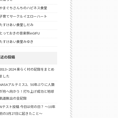
やまぐちさんちのハピネス食堂
子育てサークルイエローハート
たすけあい食堂しだみ
とっておきの音楽祭inGIFU
たすけあい食堂みゆき
最近の投稿
2013–2024 楽らく村の記録をまとめ
ました
NASAアルテミス2、50年ぶりに人類
が月へ向かう！打ち上げ成功と地球
軌道脱出の全記録
AIテスト投稿 今日は何の日？ 〜10年
前の3月27日に起きたこと〜