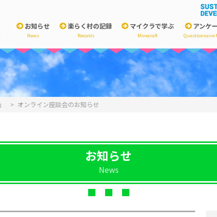
お知らせ
楽らく村の記録
マイクラで学ぶ
アンケ
News
Records
Minecraft
Questionnaire 
」
>
オンライン座談会のお知らせ
お知らせ
News