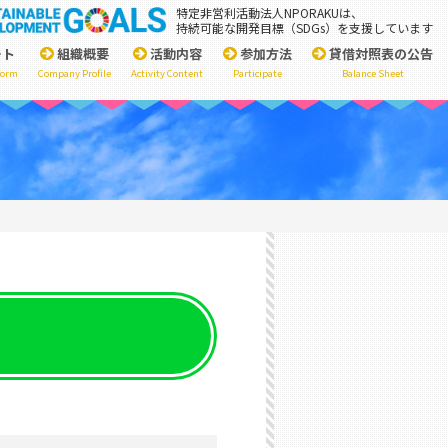
特定非営利活動法人NPORAKUは、
持続可能な開発目標（SDGs）を支援しています
ート
組織概要
活動内容
参加方法
貸借対照表の公告
form
Company Profile
Activity Content
Participate
Balance Sheet