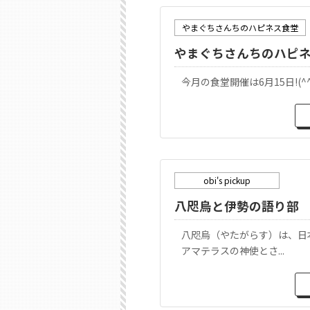
やまぐちさんちのハピネス食堂
やまぐちさんちのハピネス
今月の食堂開催は6月15日!(^
obi's pickup
八咫烏と伊勢の語り部
八咫烏（やたがらす）は、日
アマテラスの神使とさ...