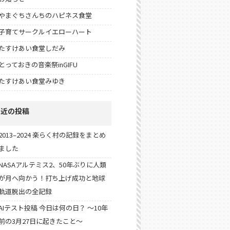
やまぐちさんちのハピネス食堂
子育てサークルイエローハート
たすけあい食堂しだみ
とっておきの音楽祭inGIFU
たすけあい食堂みゆき
最近の投稿
2013–2024 楽らく村の記録をまとめ
ました
NASAアルテミス2、50年ぶりに人類
が月へ向かう！打ち上げ成功と地球
軌道脱出の全記録
AIテスト投稿 今日は何の日？ 〜10年
前の3月27日に起きたこと〜