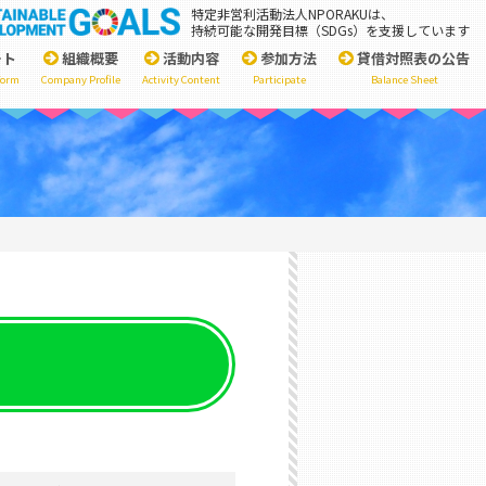
特定非営利活動法人NPORAKUは、
持続可能な開発目標（SDGs）を支援しています
ート
組織概要
活動内容
参加方法
貸借対照表の公告
form
Company Profile
Activity Content
Participate
Balance Sheet