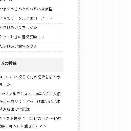
やまぐちさんちのハピネス食堂
子育てサークルイエローハート
たすけあい食堂しだみ
とっておきの音楽祭inGIFU
たすけあい食堂みゆき
最近の投稿
2013–2024 楽らく村の記録をまとめ
ました
NASAアルテミス2、50年ぶりに人類
が月へ向かう！打ち上げ成功と地球
軌道脱出の全記録
AIテスト投稿 今日は何の日？ 〜10年
前の3月27日に起きたこと〜