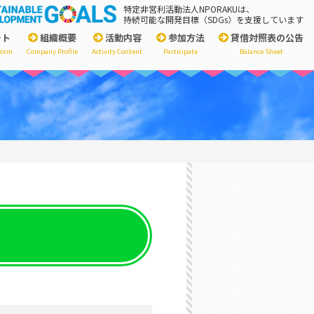
特定非営利活動法人NPORAKUは、
持続可能な開発目標（SDGs）を支援しています
ート
組織概要
活動内容
参加方法
貸借対照表の公告
form
Company Profile
Activity Content
Participate
Balance Sheet